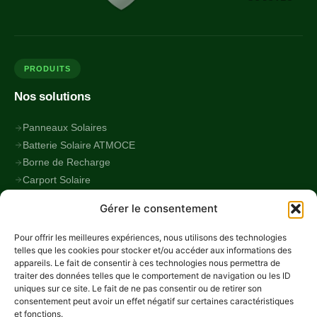
PRODUITS
Nos solutions
Panneaux Solaires
Batterie Solaire ATMOCE
Borne de Recharge
Carport Solaire
Alimentation de Secours
Gérer le consentement
Pilotage Intelligent
LIENS
Pour offrir les meilleures expériences, nous utilisons des technologies
telles que les cookies pour stocker et/ou accéder aux informations des
Navigation
appareils. Le fait de consentir à ces technologies nous permettra de
traiter des données telles que le comportement de navigation ou les ID
uniques sur ce site. Le fait de ne pas consentir ou de retirer son
Blog
consentement peut avoir un effet négatif sur certaines caractéristiques
Avis clients
et fonctions.