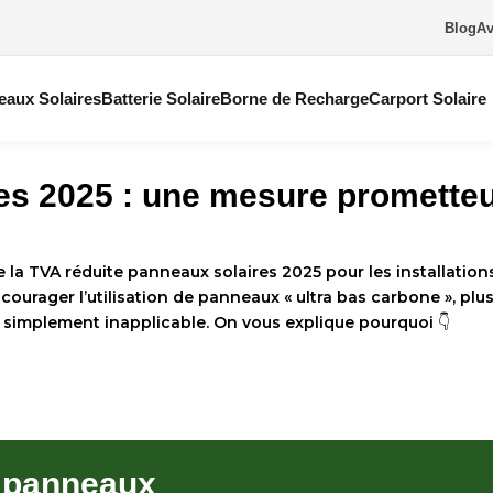
Blog
Av
eaux Solaires
Batterie Solaire
Borne de Recharge
Carport Solaire
res 2025 : une mesure promette
e la
TVA réduite panneaux solaires 2025
pour les installatio
courager l’utilisation de panneaux « ultra bas carbone », plu
ut simplement inapplicable. On vous explique pourquoi 👇
e panneaux