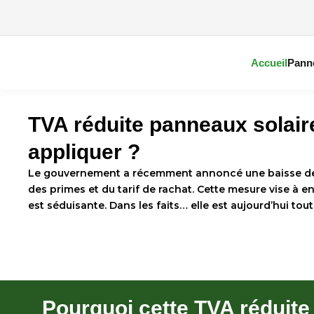
Aller
au
contenu
Accueil
Pann
TVA réduite panneaux solai
appliquer ?
Le gouvernement a récemment annoncé une baisse d
des primes et du tarif de rachat. Cette mesure vise à en
est séduisante. Dans les faits… elle est aujourd’hui to
Pourquoi cette TVA réduit